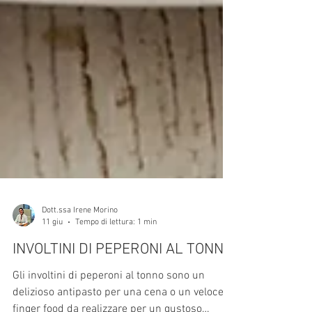
Dott.ssa Irene Morino