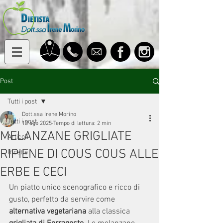
Post
Tutti i post
Dott.ssa Irene Morino
Tutti i post
13 ago 2025
Tempo di lettura: 2 min
MELANZANE GRIGLIATE
Articoli
RIPIENE DI COUS COUS ALLE
Ricette
ERBE E CECI
Un piatto unico scenografico e ricco di 
gusto, perfetto da servire come 
alternativa vegetariana 
alla classica 