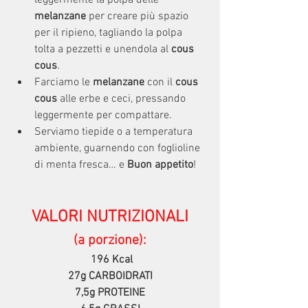
leggermente la polpa delle 
melanzane
 per creare più spazio 
per il ripieno, tagliando la polpa 
tolta a pezzetti e unendola al
 cous 
cous
.
Farciamo le 
melanzane 
con il
 cous 
cous 
alle erbe e ceci, pressando 
leggermente per compattare.
Serviamo tiepide o a temperatura 
ambiente, guarnendo con foglioline 
di menta fresca… e 
Buon appetito
!
VALORI NUTRIZIONALI
(a porzione):
196 Kcal
27g CARBOIDRATI
7,5g PROTEINE