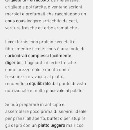
grigliata di Ferragosto
. Le melanzane, 
grigliate e poi farcite, diventano scrigni 
morbidi e profumati che racchiudono un
cous cous 
leggero arricchito da ceci, 
verdure fresche ed erbe aromatiche.
I 
ceci
 forniscono proteine vegetali e 
fibre, mentre il cous cous è una fonte di 
c
arboidrati complessi facilmente 
digeribili
. L’aggiunta di erbe fresche 
come prezzemolo e menta dona 
freschezza e vivacità al piatto, 
rendendolo 
equilibrato
 dal punto di vista 
nutrizionale e molto piacevole al palato.
Si può preparare in anticipo e 
assemblare poco prima di servire: ideale 
per pranzi all’aperto, buffet o per stupire 
gli ospiti con un 
piatto leggero 
ma ricco 