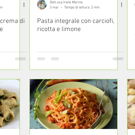
Dott.ssa Irene Morino
in
3 mar
Tempo di lettura: 2 min
 crema di
Pasta integrale con carciofi,
ne
ricotta e limone