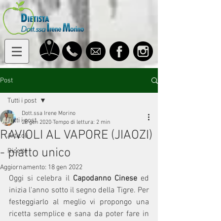
Post
Tutti i post
Dott.ssa Irene Morino
Tutti i post
28 gen 2020
Tempo di lettura: 2 min
RAVIOLI AL VAPORE (JIAOZI)
Articoli
- piatto unico
Ricette
Aggiornamento:
18 gen 2022
Oggi si celebra il 
Capodanno Cinese 
ed 
inizia l'anno sotto il segno della Tigre. Per 
festeggiarlo al meglio vi propongo una 
ricetta semplice e sana da poter fare in 