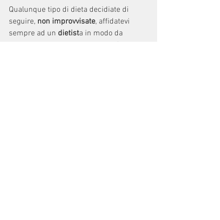
Qualunque tipo di dieta decidiate di 
seguire, 
non improvvisate
, affidatevi 
sempre ad un 
dietist
a in modo da 
impostare il piano alimentare più 
adeguato alle vostre esigenze.
#dieta
#vegana
alimentazione
verdure
vegano
legumi
Articoli
Mostra tutti
Post recenti