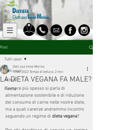
Post
Tutti i post
Dott.ssa Irene Morino
Tutti i post
1 nov 2022
Tempo di lettura: 2 min
LA DIETA VEGANA FA MALE?
Articoli
Sempre più spesso si parla di 
Ricette
alimentazione sostenibile e di riduzione 
del consumo di carne nelle nostre diete, 
ma a quali carenze andremmo incontro 
seguendo un regime di 
dieta vegana
?