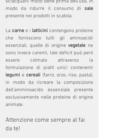
sciacquarli molto bene prima dell’uso, in 
modo da ridurre il consumo di
 sale
presente nei prodotti in scatola.
La 
carne
 e i 
latticini
 contengono proteine 
che forniscono tutti gli aminoacidi 
essenziali, quelle di origine 
vegetale
 ne 
sono invece carenti, tale deficit può però 
essere colmato attraverso la 
formulazione di piatti unici contenenti 
legumi
 e 
cereali
 (farro, orzo, riso, pasta), 
in modo da ricreare la composizione 
dell’amminoacido essenziale presente 
esclusivamente nelle proteine di origine 
animale.
Attenzione come sempre al fai 
da te!