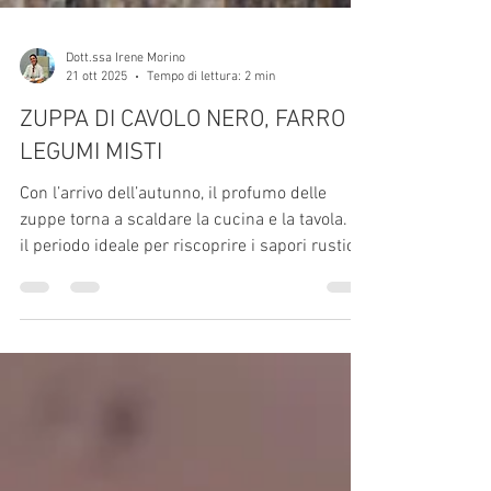
Dott.ssa Irene Morino
21 ott 2025
Tempo di lettura: 2 min
ZUPPA DI CAVOLO NERO, FARRO E
LEGUMI MISTI
Con l’arrivo dell’autunno, il profumo delle
zuppe torna a scaldare la cucina e la tavola. È
il periodo ideale per riscoprire i sapori rustici
e genuini, quelli che parlano di casa e di
stagionalità. Tra le tante proposte di stagione,
la zuppa di cavolo nero, farro e legumi misti è
un piatto che unisce gusto, equilibrio e
semplicità.