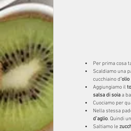
Per prima cosa ta
Scaldiamo una pa
cucchiaino d
’olio
Aggiungiamo il 
t
salsa di soia
 a b
Cuociamo per qua
Nella stessa pade
d’aglio
. Quindi u
Saltiamo le
 zucc