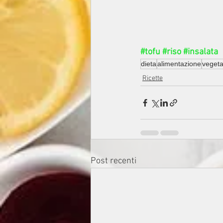
#tofu
#riso
#insalata
dieta
alimentazione
vegeta
Ricette
Post recenti