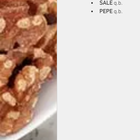
SALE 
q.b.
PEPE 
q.b.