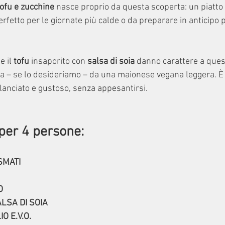
tofu e zucchine
 nasce proprio da questa scoperta: un piatto
erfetto per le giornate più calde o da preparare in anticipo p
e il 
tofu
 insaporito con 
salsa di soia
 danno carattere a quest
 – se lo desideriamo – da una maionese vegana leggera. È 
lanciato e gustoso, senza appesantirsi.
per 4 pers
one
:
SMATI
O
LSA DI SOIA
IO E.V.O.