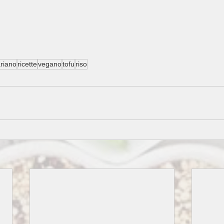
riano
ricette
vegano
tofu
riso