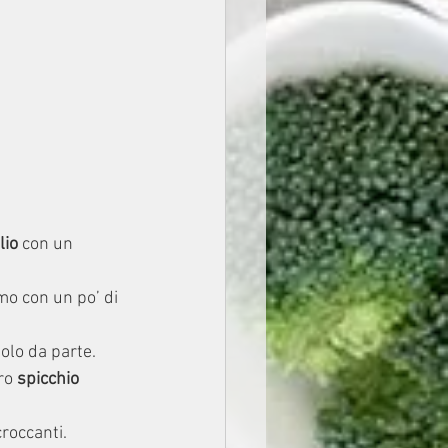
lio
 con un 
mo con un po’ di 
olo da parte.
ro 
spicchio 
roccanti.