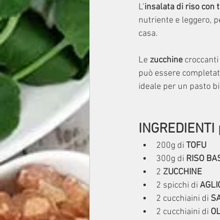
L’
insalata di riso con 
nutriente e leggero, p
casa.
Le 
zucchine
 croccanti 
può essere completata
ideale per un pasto bi
INGREDIENTI 
200g di 
TOFU
300g di 
RISO BA
2 
ZUCCHINE
2 spicchi di
 AGLI
2 cucchiai
ni
 di 
SA
2 cucchiai
ni
 di 
OL