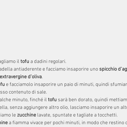
gliamo il 
tofu
 a dadini regolari.
della antiaderente e facciamo insaporire uno
 spicchio d’ag
 extravergine d’oliva
.
ofu
 e facciamolo insaporire un paio di minuti, quindi sfumia
asso contenuto di sale.
lche minuto, finché il 
tofu
 sarà ben dorato, quindi mettiam
lla, senza aggiungere altro olio, lasciamo insaporire un alt
niamo le 
zucchine 
lavate, spuntate e tagliate a tocchetti.
hine
 a fiamma vivace per pochi minuti, in modo che restino c