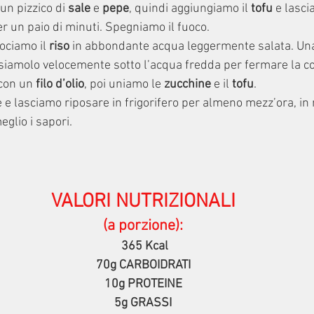
n pizzico di 
sale 
e 
pepe
, quindi aggiungiamo il 
tofu
 e lasci
r un paio di minuti. Spegniamo il fuoco.
ociamo il 
riso 
in abbondante acqua leggermente salata. Una 
siamolo velocemente sotto l’acqua fredda per fermare la co
con un 
filo d’olio
, poi uniamo le 
zucchine
 e il 
tofu
.
e lasciamo riposare in frigorifero per almeno mezz’ora, in
glio i sapori.
VALORI NUTRIZIONALI
(a porzione):
365 Kcal
70g CARBOIDRATI
10g PROTEINE
5g GRASSI