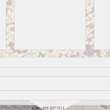
RAGÙ
BURGER DI TOFU
Cell:
339 8377571