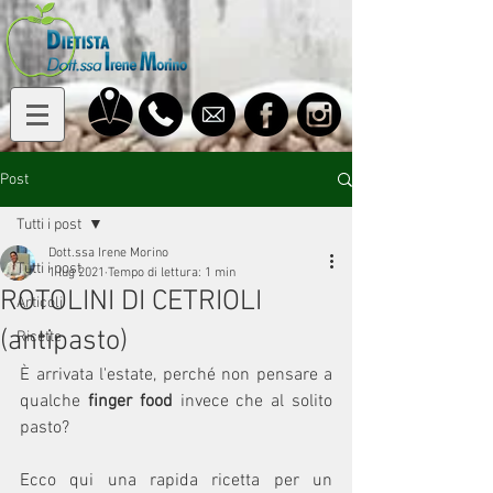
Post
Tutti i post
Dott.ssa Irene Morino
Tutti i post
1 lug 2021
Tempo di lettura: 1 min
ROTOLINI DI CETRIOLI
Articoli
(antipasto)
Ricette
È arrivata l'estate, perché non pensare a 
qualche 
finger food
 invece che al solito 
pasto?
Ecco qui una rapida ricetta per un 