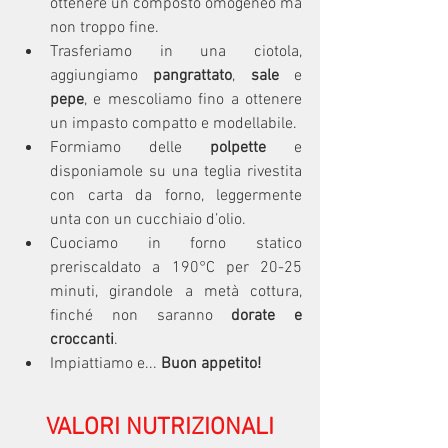
ottenere un composto omogeneo ma 
non troppo fine.
Trasferiamo in una ciotola, 
aggiungiamo 
pangrattato
, 
sale
 e 
pepe
, e mescoliamo fino a ottenere 
un impasto compatto e modellabile.
Formiamo delle 
polpette
 e 
disponiamole su una teglia rivestita 
con carta da forno, leggermente 
unta con un cucchiaio d’olio.
Cuociamo in forno statico 
preriscaldato a 190°C per 20-25 
minuti, girandole a metà cottura, 
finché non saranno 
dorate e 
croccanti
.
Impiattiamo e... 
Buon appetito!
VALORI NUTRIZIONALI