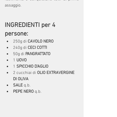
assaggio.
INGREDIENTI per 4 
pers
o
ne:
250g di 
CAVOLO NERO
240g di
 CECI COTTI
50g di 
PANGRATTATO
1 
UOVO
1 
SPICCHIO D’AGLIO
2 cucchiai di
 OLIO EXTRAVERGINE 
DI OLIVA
SALE
 q.b.
PEPE NERO
 q.b.