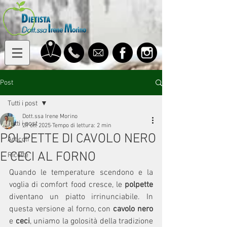
Post
Tutti i post
Dott.ssa Irene Morino
Tutti i post
21 ott 2025
Tempo di lettura: 2 min
POLPETTE DI CAVOLO NERO
Articoli
E CECI AL FORNO
Ricette
Quando le temperature scendono e la 
voglia di comfort food cresce, le 
polpette 
diventano un piatto irrinunciabile. In 
questa versione al forno, con 
cavolo nero
e 
ceci
, uniamo la golosità della tradizione 