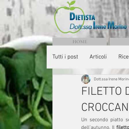
HOME
Tutti i post
Articoli
Rice
Dott.ssa Irene Morin
FILETTO 
CROCCANT
Un secondo piatto se
dell’autunno. Il
 filet