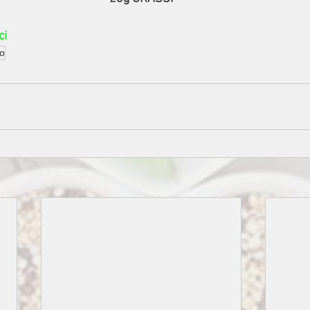
ci
ro