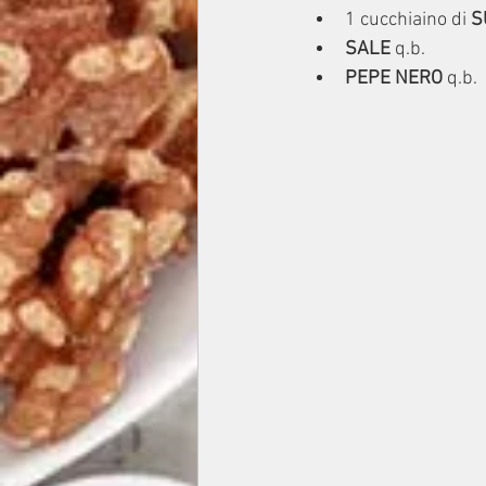
1 cucchiaino di 
S
SALE
 q.b.
PEPE NERO
 q.b.