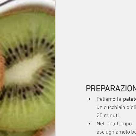
PREPARAZIO
Peliamo le 
patat
un cucchiaio d’ol
20 minuti.
Nel frattempo 
asciughiamolo b