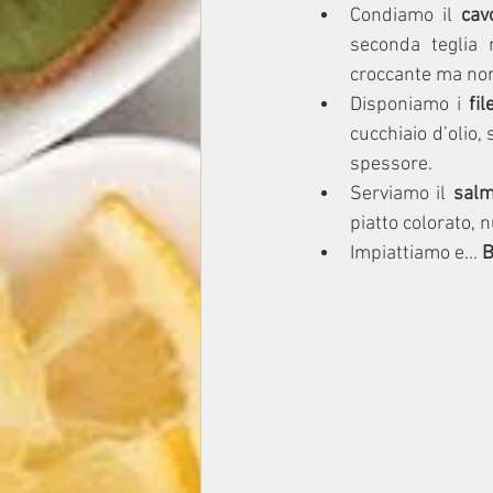
Condiamo il 
cav
seconda teglia r
croccante ma non
Disponiamo i
 fi
cucchiaio d’olio,
spessore.
Serviamo il 
salm
piatto colorato, n
Impiattiamo e... 
B