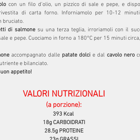
olo
 con un filo d’olio, un pizzico di sale e pepe, e disp
ivestita di carta forno. Inforniamolo per 10-12 minuti,
 bruciato.
letti di salmone
 su una terza teglia, irroriamoli con il suc
 sale e pepe. Cuociamo in forno a 180°C per 15 minuti circa,
one 
accompagnato dalle 
patate dolci
 e dal 
cavolo nero 
c
utriente e bilanciato.
uon appetito!
VALORI NUTRIZIONALI
(a porzione):
393 Kcal 
18g CARBOIDRATI
28.5g PROTEINE
23g GRASSI