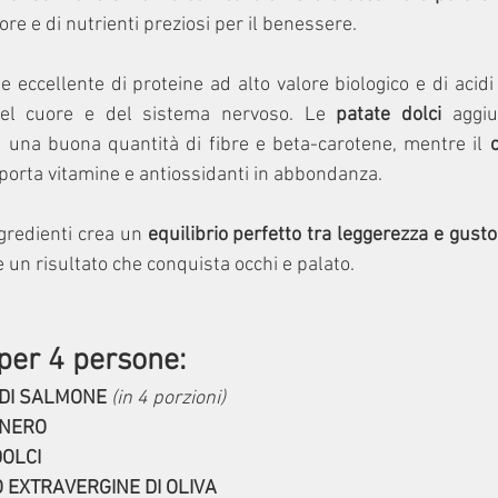
ore e di nutrienti preziosi per il benessere.
e eccellente di proteine ad alto valore biologico e di acidi
 del cuore e del sistema nervoso. Le 
patate dolci
 aggiu
 una buona quantità di fibre e beta-carotene, mentre il 
pporta vitamine e antiossidanti in abbondanza.
gredienti crea un 
equilibrio perfetto tra leggerezza e gusto
 e un risultato che conquista occhi e palato.
per 4 pers
o
ne:
 DI SALMONE
(in 4 porzioni)
 NERO
DOLCI
O EXTRAVERGINE DI OLIVA