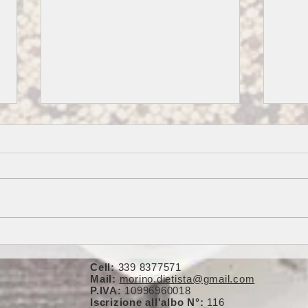
ZUPPA DI CAVOLO NERO,
PAST
FARRO E LEGUMI MISTI
DI Z
Cell:
339 8377571
Mail:
morino.dietista@gmail.com
P.IVA:
10996960018
Iscrizione all'albo N°:
116