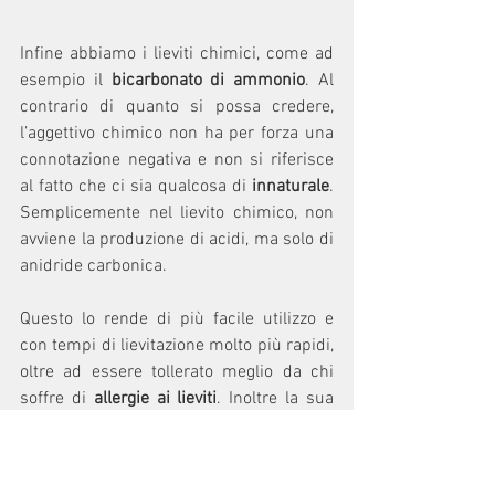
Infine abbiamo i lieviti chimici, come ad 
esempio il 
bicarbonato di ammonio
. Al 
contrario di quanto si possa credere, 
l’aggettivo chimico non ha per forza una 
connotazione negativa e non si riferisce 
al fatto che ci sia qualcosa di 
innaturale
. 
Semplicemente nel lievito chimico, non 
avviene la produzione di acidi, ma solo di 
anidride carbonica.
Questo lo rende di più facile utilizzo e 
con tempi di lievitazione molto più rapidi, 
oltre ad essere tollerato meglio da chi 
soffre di 
allergie ai lieviti
. Inoltre la sua 
conservazione non richiede molti 
accorgimenti e se ben sigillato e riposto 
con cura, può durare anche alcuni anni.