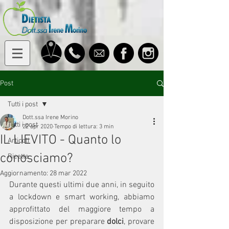
Post
Tutti i post
Dott.ssa Irene Morino
Tutti i post
22 apr 2020
Tempo di lettura: 3 min
IL LIEVITO - Quanto lo
Articoli
conosciamo?
Ricette
Aggiornamento:
28 mar 2022
Durante questi ultimi due anni, in seguito 
a lockdown e smart working, abbiamo 
approfittato del maggiore tempo a 
disposizione per preparare 
dolci
, provare 