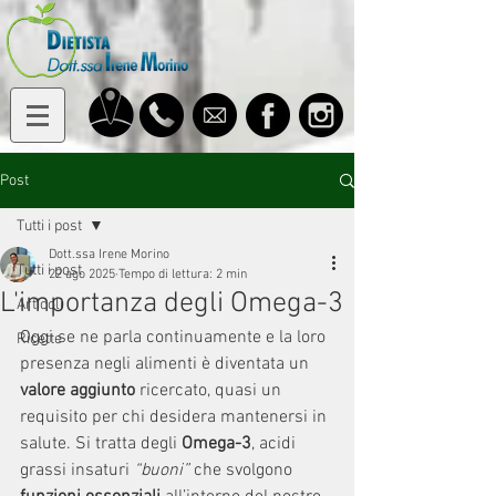
Post
Tutti i post
Dott.ssa Irene Morino
Tutti i post
22 ago 2025
Tempo di lettura: 2 min
L'importanza degli Omega-3
Articoli
Oggi se ne parla continuamente e la loro 
Ricette
presenza negli alimenti è diventata un
valore aggiunto 
ricercato, quasi un 
requisito per chi desidera mantenersi in 
salute. Si tratta degli 
Omega-3
, acidi 
grassi insaturi 
“buoni”
 che svolgono 