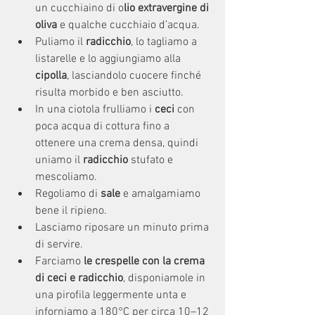
un cucchiaino di o
lio extravergine di 
oliva
 e qualche cucchiaio d’acqua.
Puliamo il 
radicchio
, lo tagliamo a 
listarelle e lo aggiungiamo alla 
cipolla
, lasciandolo cuocere finché 
risulta morbido e ben asciutto.
In una ciotola frulliamo i 
ceci
 con 
poca acqua di cottura fino a 
ottenere una crema densa, quindi 
uniamo il
 radicchio 
stufato e 
mescoliamo.
Regoliamo di 
sale
 e amalgamiamo 
bene il ripieno.
Lasciamo riposare un minuto prima 
di servire.
Farciamo 
le crespelle con la crema 
di ceci e radicchio
, disponiamole in 
una pirofila leggermente unta e 
inforniamo a 180°C per circa 10–12 