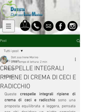
Post
Tutti i post
Dott.ssa Irene Morino
Tutti i post
2 feb
Tempo di lettura: 2 min
CRESPELLE INTEGRALI
Articoli
RIPIENE DI CREMA DI CECI E
Ricette
RADICCHIO
Queste 
crespelle integrali ripiene di 
crema di ceci e radicchio
 sono una 
proposta equilibrata e leggera, pensata 