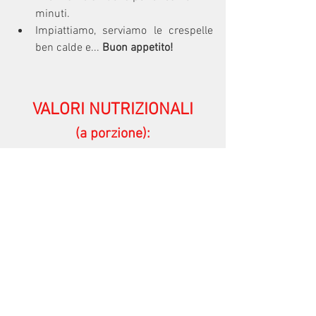
minuti.
Impiattiamo, serviamo le crespelle 
ben calde e... 
Buon appetito!
VALORI NUTRIZIONALI
(a porzione):
227 Kcal 
32g CARBOIDRATI
12,5g PROTEINE
5,5g GRASSI
#crespelle
#radicchio
dieta
ricette
radicchio
crespelle
Ricette