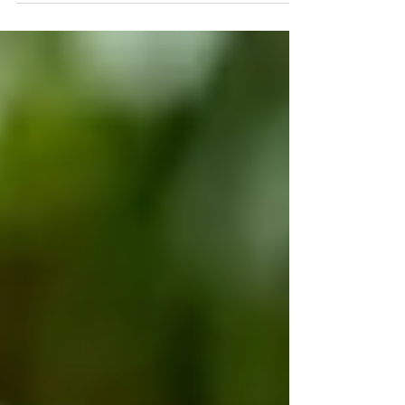
leggero, ideale per chi cerca un’alternativa
gustosa ma equilibrata. La crema di piselli
avvolge la pasta rendendo il piatto cremoso
senza bisogno di aggiungere ingredienti
grassi.