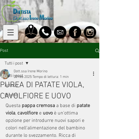
Post
Tutti i post
Dott.ssa Irene Morino
Tutti i post
20 feb 2025
Tempo di lettura: 1 min
PUREA DI PATATE VIOLA,
Articoli
CAVOLFIORE E UOVO
Ricette
Questa
 pappa cremosa
 a base di 
patate 
viola
, 
cavolfiore
 e 
uovo
 è un'ottima 
opzione per introdurre nuovi sapori e 
colori nell'alimentazione del bambino 
durante lo svezzamento. Ricca di 