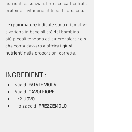
nutrienti essenziali, fornisce carboidrati, 
proteine e vitamine utili per la crescita.
Le 
grammature
 indicate sono orientative 
e variano in base all’età del bambino. I 
più piccoli tendono ad autoregolarsi: ciò 
che conta davvero è offrire i 
giusti 
nutrienti
 nelle proporzioni corrette.
INGREDIENTI:
60g di 
PATATE VI
OLA
50g di 
CAVOLFIORE
1/2 
U
OVO
1 pizzico di 
PREZZEMOLO