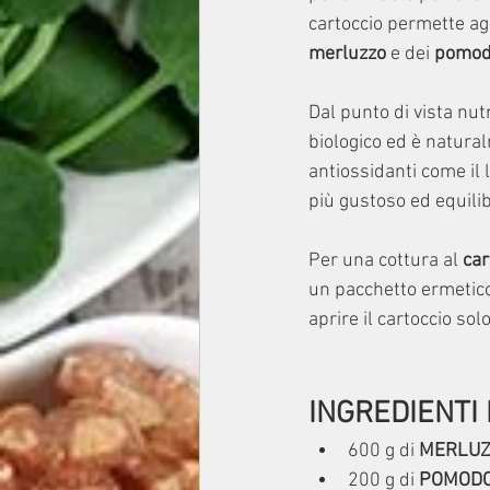
cartoccio permette agl
merluzzo
 e dei 
pomod
Dal punto di vista nutri
biologico ed è natural
antiossidanti come il 
più gustoso ed equilib
Per una cottura al 
car
un pacchetto ermetico
aprire il cartoccio so
INGREDIENTI
600 g di 
MERLU
200 g di 
POMODO