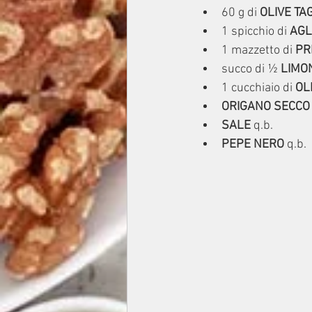
60 g di 
OLIVE TA
1 spicchio di 
AGL
1 mazzetto di 
PR
succo di ½ 
LIMO
1 cucchiaio di 
OL
ORIGANO SECCO
SALE
 q.b.
PEPE NERO
 q.b.