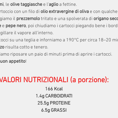
ni
, le 
olive taggiasche
 e l'
aglio
 a fettine.
toccio con un filo di 
olio extravergine di oliva
 e con qualche
giamo il 
prezzemolo
 tritato e una spolverata di 
origano sec
e
 e 
pepe nero
, poi chiudiamo i cartocci piegando bene i bordi 
gillare il vapore all'interno.
occi su una teglia e inforniamo a 190°C per circa 18–20 minu
zo
 risulta cotto e tenero.
amo riposare un paio di minuti prima di aprire i cartocci.
uon appetito
!
VALORI NUTRIZIONALI (a porzione):
 166 Kcal 
1.4g CARBOIDRATI
25.5g PROTEINE
6.5g GRASSI