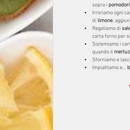
sopra i 
pomodori
Irroriamo ogni car
di 
limone
, aggiun
Regoliamo di 
sal
carta forno per si
Sistemiamo i cart
quando il 
merluz
Sforniamo e lasci
Impiattiamo e... 
b