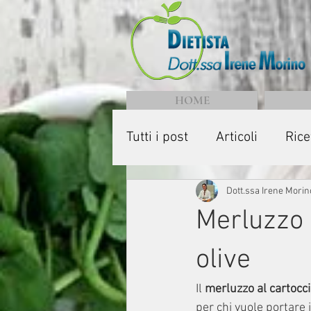
HOME
Tutti i post
Articoli
Rice
Dott.ssa Irene Morin
Merluzzo 
olive
Il 
merluzzo al cartocci
per chi vuole portare 