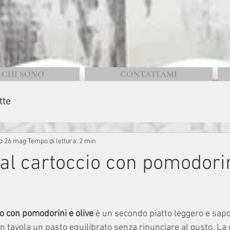
CHI SONO
CONTATTAMI
tte
o
26 mag
Tempo di lettura: 2 min
al cartoccio con pomodori
o con pomodorini e olive
 è un secondo piatto leggero e sapor
in tavola un pasto equilibrato senza rinunciare al gusto. La 