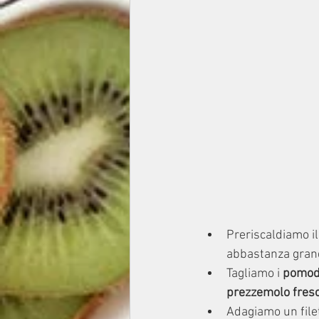
Preriscaldiamo il
abbastanza grandi
Tagliamo i 
pomod
prezzemolo fres
Adagiamo un filet