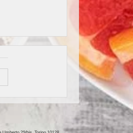
ina fa dimagrire? Cosa
e su benefici, dosi e
oindicazioni
Re Umberto 29/bis, Torino 10128