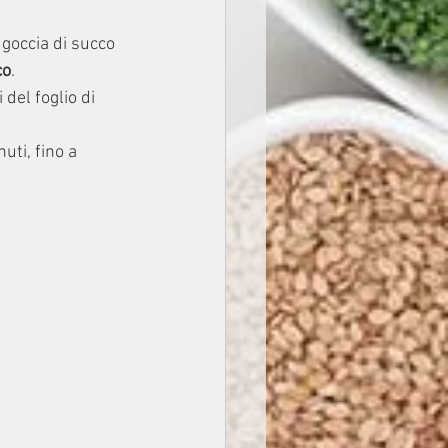
 goccia di succo 
co
.
del foglio di 
ti, fino a 