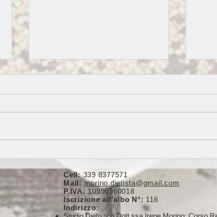
POLPETTE DI MERLUZZO E
Creat
PATATE
saper
contr
Cell:
339 8377571
Mail:
morino.dietista@gmail.com
P.IVA:
10996960018
Iscrizione all'albo N°:
116
Indirizzo:
Studio Dietistico Dott.ssa Irene Morino: Corso 