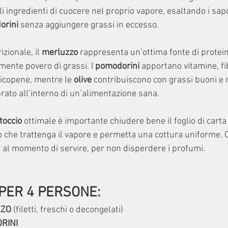
i ingredienti di cuocere nel proprio vapore, esaltando i sapo
orini
 senza aggiungere grassi in eccesso.
zionale, il 
merluzzo
 rappresenta un’ottima fonte di protein
mente povero di grassi. I
 pomodorini 
apportano vitamine, fi
licopene, mentre le 
olive 
contribuiscono con grassi buoni e r
rato all’interno di un’alimentazione sana.
toccio
 ottimale è importante chiudere bene il foglio di carta
 che trattenga il vapore e permetta una cottura uniforme. C
lo al momento di servire, per non disperdere i profumi.
 PER 4 PERSONE:
ZZO
 (filetti, freschi o decongelati)
RINI