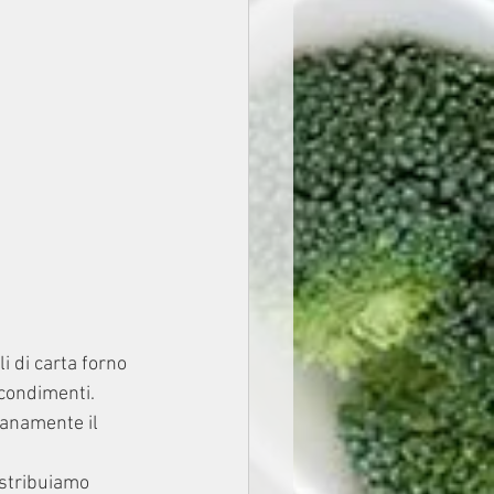
i di carta forno 
i condimenti.
lanamente il 
istribuiamo 