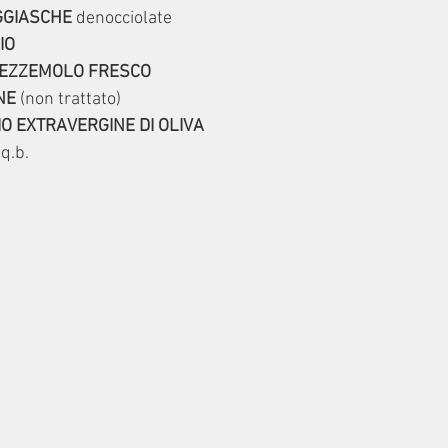
GGIASCHE
 denocciolate
IO
EZZEMOLO FRESCO
NE
 (non trattato)
IO EXTRAVERGINE DI OLIVA
 q.b.