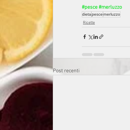
#pesce
#merluzzo
dieta
pesce
merluzzo
Ricette
Post recenti