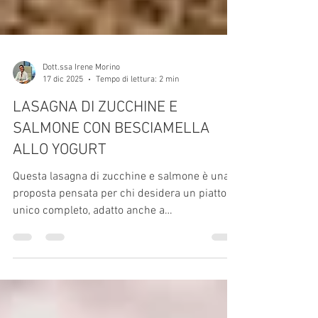
Dott.ssa Irene Morino
17 dic 2025
Tempo di lettura: 2 min
LASAGNA DI ZUCCHINE E
SALMONE CON BESCIAMELLA
ALLO YOGURT
Questa lasagna di zucchine e salmone è una
proposta pensata per chi desidera un piatto
unico completo, adatto anche a
un’alimentazione equilibrata. Una rivisitazione
più leggera della lasagna tradizionale, ideale
quando si vuole portare in tavola un primo
piatto gustoso senza eccedere con grassi e