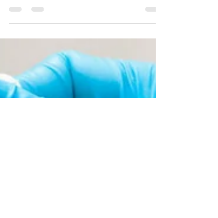
gelato? Le notizie di cronaca degli ultimi mesi
hanno riportato l’attenzione su alcuni casi di
persone che hanno avuto reazioni gravi dopo
aver consumato alimenti contenenti latte.
Questi episodi hanno portato alla luce una
confusione ancora molto diffusa: allergia al
latte e intolleranza al lattosio non sono la
stessa cosa. Anche se entrambe possono
essere associate al consumo di latte e derivati,
coinvolgono meccanismi diversi e r