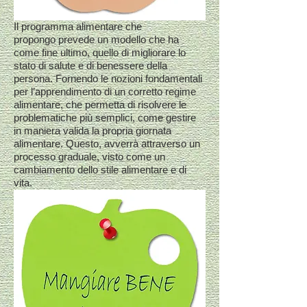
Il programma alimentare che
propongo prevede un modello che ha
come fine ultimo, quello di migliorare lo
stato di salute e di benessere della
persona. Fornendo le nozioni fondamentali
per l’apprendimento di un corretto regime
alimentare, che permetta di risolvere le
problematiche più semplici, come gestire
in maniera valida la propria giornata
alimentare. Questo, avverrà attraverso un
processo graduale, visto come un
cambiamento dello stile alimentare e di
vita.